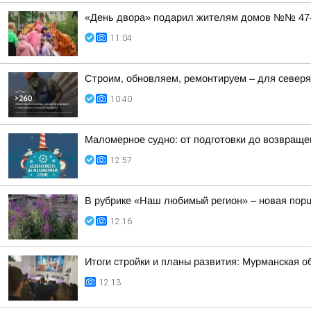
«День двора» подарил жителям домов №№ 47–5
11:04
Строим, обновляем, ремонтируем – для север
10:40
Маломерное судно: от подготовки до возвраще
12:57
В рубрике «Наш любимый регион» – новая порц
12:16
Итоги стройки и планы развития: Мурманская о
12:13