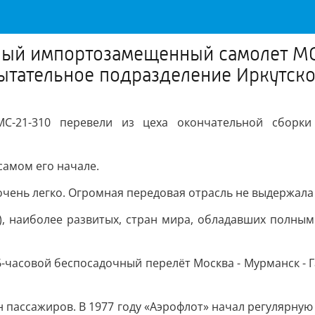
ный импортозамещенный самолет МС
ытательное подразделение Иркутско
-21-310 перевели из цеха окончательной сборки в
самом его начале.
очень легко. Огромная передовая отрасль не выдержала 
в), наиболее развитых, стран мира, обладавших полны
16-часовой беспосадочный перелёт Москва - Мурманск - 
лн пассажиров. В 1977 году «Аэрофлот» начал регулярну