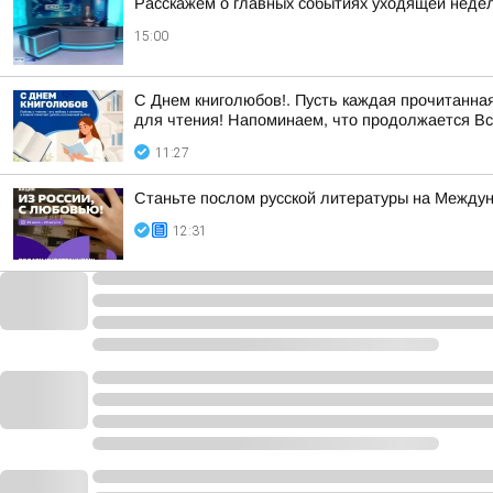
Расскажем о главных событиях уходящей недел
15:00
С Днем книголюбов!. Пусть каждая прочитанная
для чтения! Напоминаем, что продолжается Все
11:27
Станьте послом русской литературы на Между
12:31