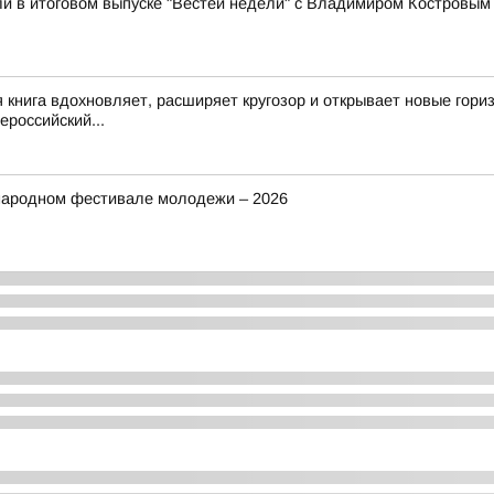
и в итоговом выпуске "Вестей недели" с Владимиром Костровым
 книга вдохновляет, расширяет кругозор и открывает новые гор
российский...
народном фестивале молодежи – 2026