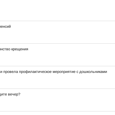
пенсий
инство крещения
ти провела профилактическое мероприятие с дошкольниками
дите вечер?