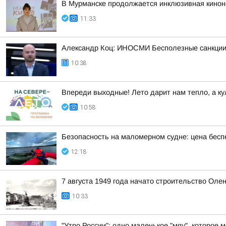
В Мурманске продолжается инклюзивная киноне
11:33
Александр Коц: ИНОСМИ Бесполезные санкции
10:38
Впереди выходные! Лето дарит нам тепло, а ку
10:58
Безопасность на маломерном судне: цена бесп
12:18
7 августа 1949 года начато строительство Оле
10:33
"Утро России": одно маленькое "мяу", которое 