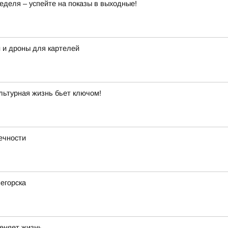
деля – успейте на показы в выходные!
 и дроны для картелей
льтурная жизнь бьет ключом!
ечности
негорска
меняет жизнь