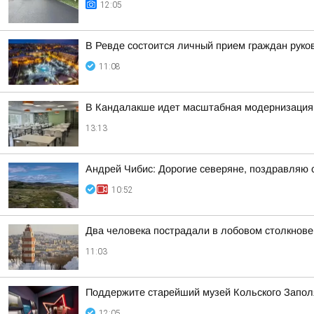
12:05
В Ревде состоится личный прием граждан руко
11:08
В Кандалакше идет масштабная модернизация 
13:13
Андрей Чибис: Дорогие северяне, поздравляю 
10:52
Два человека пострадали в лобовом столкнов
11:03
Поддержите старейший музей Кольского Заполяр
12:05