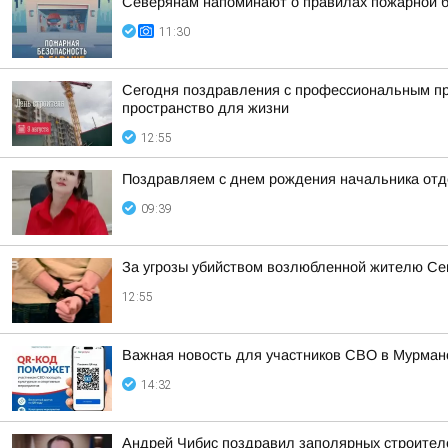
Северянам напоминают о правилах пожарной б
11:30
Сегодня поздравления с профессиональным пр
пространство для жизни
12:55
Поздравляем с днем рождения начальника отде
09:39
За угрозы убийством возлюбленной жителю Сев
12:55
Важная новость для участников СВО в Мурман
14:32
Андрей Чибис поздравил заполярных строител