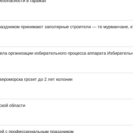
езопасности в гаражах
аздником принимают заполярные строители — те мурманчане, 
ла организации избирательного процесса аппарата Избирательн
ероморска грозит до 2 лет колонии
ской области
ей с профессиональным праздником