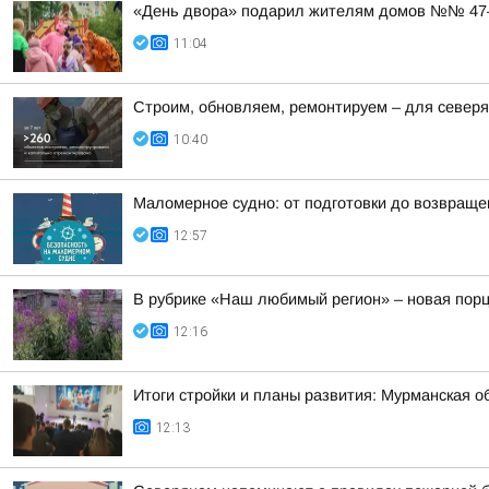
«День двора» подарил жителям домов №№ 47–5
11:04
Строим, обновляем, ремонтируем – для север
10:40
Маломерное судно: от подготовки до возвраще
12:57
В рубрике «Наш любимый регион» – новая порц
12:16
Итоги стройки и планы развития: Мурманская о
12:13