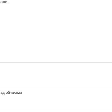
вали.
над облаками