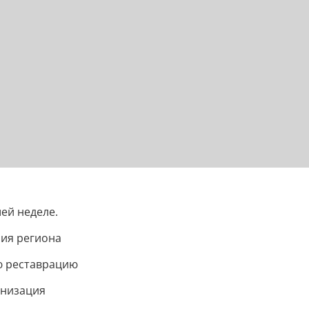
ей неделе.
ния региона
ю реставрацию
рнизация