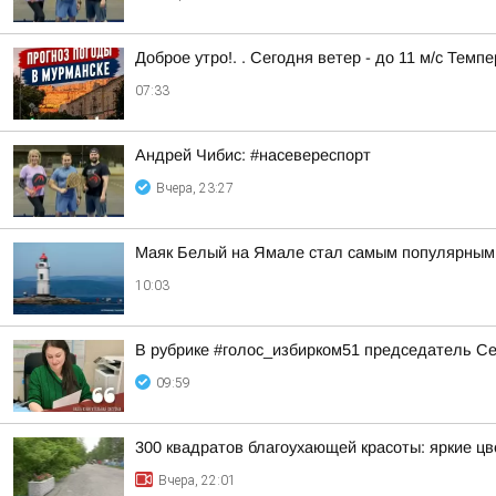
Доброе утро!. . Сегодня ветер - до 11 м/с Темп
07:33
Андрей Чибис: #насевереспорт
Вчера, 23:27
Маяк Белый на Ямале стал самым популярным 
10:03
В рубрике #голос_избирком51 председатель С
09:59
300 квадратов благоухающей красоты: яркие ц
Вчера, 22:01