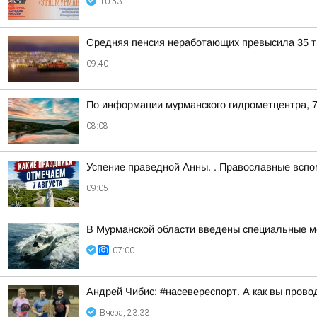
10:53
Средняя пенсия неработающих превысила 35 ты
09:40
По информации мурманского гидрометцентра, 7
08:08
Успение праведной Анны. . Православные всп
09:05
В Мурманской области введены специальные ме
07:00
Андрей Чибис: #насевереспорт. А как вы прово
Вчера, 23:33