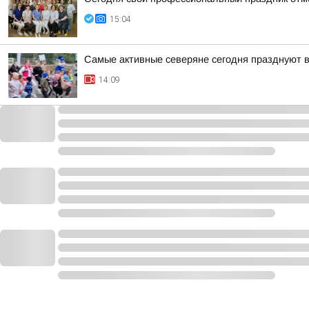
15:04
Самые активные северяне сегодня празднуют 
14:09