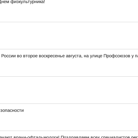
Днем физкультурника!
 России во второе воскресенье августа, на улице Профсоюзов у 
езопасности
ечают врачи-офтальмологи! Поздравляем всех специалистов рег