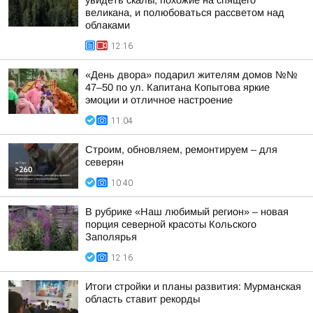
увидеть скалы, похожие на спящего
великана, и полюбоваться рассветом над
облаками
12:16
«День двора» подарил жителям домов №№
47–50 по ул. Капитана Копытова яркие
эмоции и отличное настроение
11:04
Строим, обновляем, ремонтируем – для
северян
10:40
В рубрике «Наш любимый регион» – новая
порция северной красоты Кольского
Заполярья
12:16
Итоги стройки и планы развития: Мурманская
область ставит рекорды