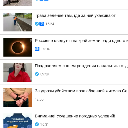
Трава зеленее там, где за ней ухаживают
16:24
Россияне съедутся на край земли ради одного
16:04
Поздравляем с днем рождения начальника отде
09:39
За угрозы убийством возлюбленной жителю Сев
12:55
Внимание! Ухудшение погодных условий!
16:31