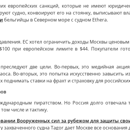
их европейских санкций, которые не имеют юридичес
уют судно, конвоируют его на стоянку, выписывают в
ли
бельгийцы в Северном море с судном Ethera.
давления. ЕС хотел ограничить доходы Москвы ценовым 
$100 при европейском лимите в $44. Покупатели гот
 преследуют две цели. Во-первых, это медийная акция
оса. Во-вторых, это попытка искусственно завысить и
х поднимать ставки на фрахт и страховку для российских
зов
ждународным пиратством. Но Россия долго отвечала 
том числе и тактику.
овании Вооруженных сил за рубежом для защиты сво
у захваченного судна Tagor дает Москве все основания