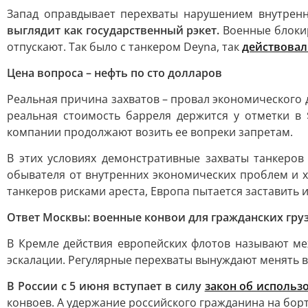
Запад оправдывает перехваты нарушением внутренн
выглядит как государственный рэкет.
Военные блокир
отпускают. Так было с танкером Deyna, так
действова
Цена вопроса – нефть по сто долларов
Реальная причина захватов – провал экономического 
реальная стоимость барреля держится у отметки в 
компании продолжают возить ее вопреки запретам.
В этих условиях демонстративные захваты танкеров
обывателя от внутренних экономических проблем и ха
танкеров рисками ареста, Европа пытается заставить и
Ответ Москвы: военные конвои для гражданских гру
В Кремле действия европейских флотов называют ме
эскалации. Регулярные перехваты вынуждают менять в 
В России с 5 июня вступает в силу
закон об использ
конвоев. А удержание российского гражданина на борт