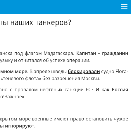
аты наших танкеров?
анска под флагом Мадагаскара.
Капитан – гражданин
зыку и отчитался об успехе операции.
емном море.
В апреле шведы
блокировали
судно Flora-
о «теневого флота» без разрешения Москвы.
ано с провалом нефтяных санкций ЕС?
И как Россия
о!Важное».
ткрытом море военные имеют право остановить чужое
мы игнорируют.