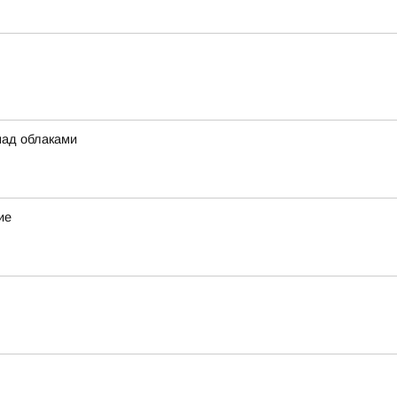
над облаками
ие