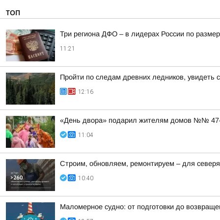
ТОП
Три региона ДФО – в лидерах России по размер
11:21
Пройти по следам древних ледников, увидеть 
12:16
«День двора» подарил жителям домов №№ 47–5
11:04
Строим, обновляем, ремонтируем – для север
10:40
Маломерное судно: от подготовки до возвраще