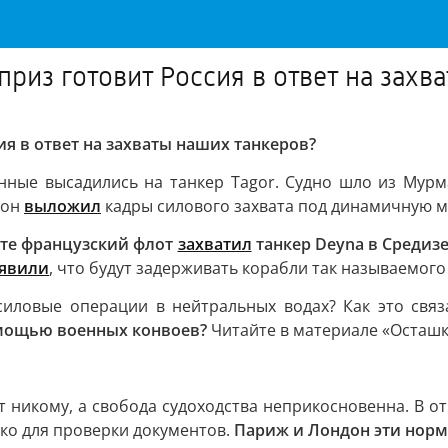
риз готовит Россия в ответ на захв
ия в ответ на захваты наших танкеров?
нные высадились на танкер Tagor. Судно шло из Мурм
рон
выложил
кадры силового захвата под динамичную му
те французский флот
захватил
танкер Deyna в Средиз
аявили
, что будут задерживать корабли так называемог
силовые операции в нейтральных водах? Как это связ
омощью военных конвоев?
Читайте в материале «Осташк
 никому, а свобода судоходства неприкосновенна. В о
ько для проверки документов.
Париж и Лондон эти нор