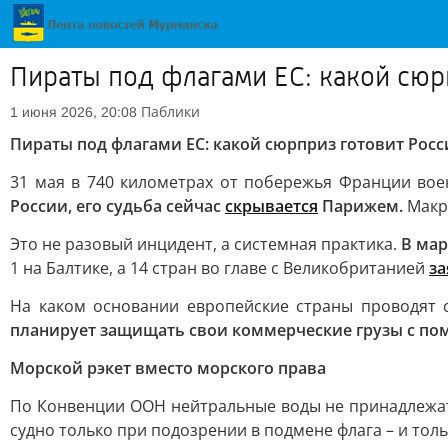
Пираты под флагами ЕС: какой сюрп
Паблики
1 июня 2026, 20:08
Пираты под флагами ЕС: какой сюрприз готовит Росс
31 мая в 740 километрах от побережья Франции вое
России, его судьба сейчас
скрывается
Парижем.
Мак
Это не разовый инцидент, а системная практика.
В мар
1 на Балтике, а 14 стран во главе с Великобританией
з
На каком основании европейские страны проводят 
планирует защищать свои коммерческие грузы с п
Морской рэкет вместо морского права
По Конвенции ООН нейтральные воды не принадлежат
судно только при подозрении в подмене флага – и тол