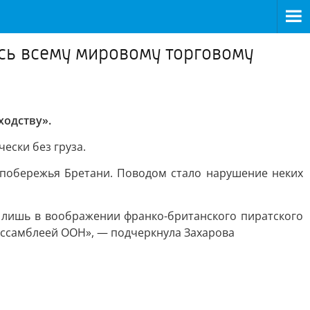
сь всему мировому торговому
ходству».
ески без груза.
 побережья Бретани. Поводом стало нарушение неких
лишь в воображении франко-британского пиратского
Ассамблеей ООН», — подчеркнула Захарова