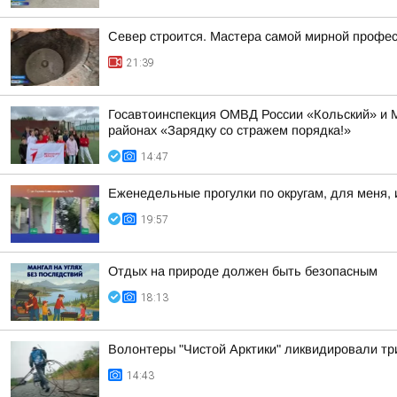
Север строится. Мастера самой мирной профе
21:39
Госавтоинспекция ОМВД России «Кольский» и 
районах «Зарядку со стражем порядка!»
14:47
Еженедельные прогулки по округам, для меня, 
19:57
Отдых на природе должен быть безопасным
18:13
Волонтеры "Чистой Арктики" ликвидировали тр
14:43