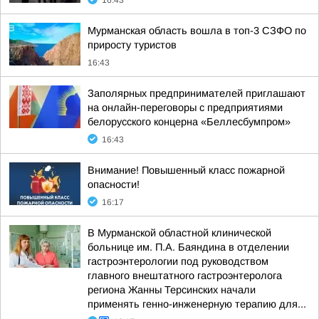
16:43
Мурманская область вошла в топ-3 СЗФО по
приросту туристов
16:43
Заполярных предпринимателей приглашают
на онлайн-переговоры с предприятиями
белорусского концерна «Беллесбумпром»
16:43
Внимание! Повышенный класс пожарной
опасности!
16:17
В Мурманской областной клинической
больнице им. П.А. Баяндина в отделении
гастроэнтерологии под руководством
главного внештатного гастроэнтеролога
региона Жанны Терсинских начали
применять генно-инженерную терапию для...