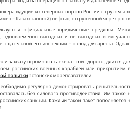
фов расходы на операцию по захвату и дальнейшее соде
нкера идущие из северных портов России с грузом арк
имер – Казахстанской) нефтью, отгруженной через росс
ользуются официальные юридические предлоги. Меж
, одновременно выгодных и не выгодных всем участ
е тщательной его инспекции – повод для ареста. Одна
ю и захвату огромного танкера стоит дорого, длится д
воем российских военных кораблей или прикрытием в
ной попытки
эстонских мореплавателей.
необходимо регулярно демонстрировать решительность
оставалась без силового противодействия. Им также
российских санкций. Каждый такой пакет пополняется н
я.