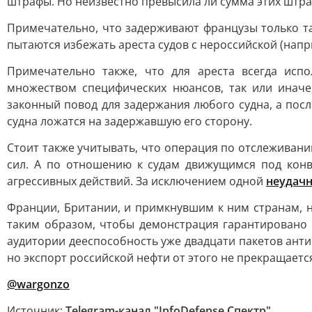
штрафы. Но неизвестно превысила ли сумма этих штра
Примечательно, что задерживают французы только та
пытаются избежать ареста судов с нероссийской (напр
Примечательно также, что для ареста всегда исп
множеством специфических нюансов, так или иначе
законный повод для задержания любого судна, а посл
судна ложатся на задержавшую его сторону.
Стоит также учитывать, что операция по отслеживани
сил. А по отношению к судам движущимся под кон
агрессивных действий. За исключением одной
неудач
Франции, Британии, и примкнувшим к ним странам, 
таким образом, чтобы демонстрация гарантировано 
аудитории дееспособность уже двадцати пакетов анти
но экспорт российской нефти от этого не прекращаетс
@wargonzo
Источник:
Telegram-канал "InfoDefense Спектр"