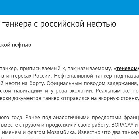
о танкера с российской нефтью
йской нефтью
танкер, приписываемый к, так называемому, «
теневом
 интересах России. Нефтеналивной танкер под назва
ой нефти на борту. Официальным поводом задержания, 
ской навигации» и угроза экологии. Реальным же по
верки документов танкер отправился на якорную стоян
лого года. Ранее под аналогичными предлогами фран
ы вместе с грузом и продолжили свою работу. BORACAY 
м именем и флагом Мозамбика. Известно что два танкер