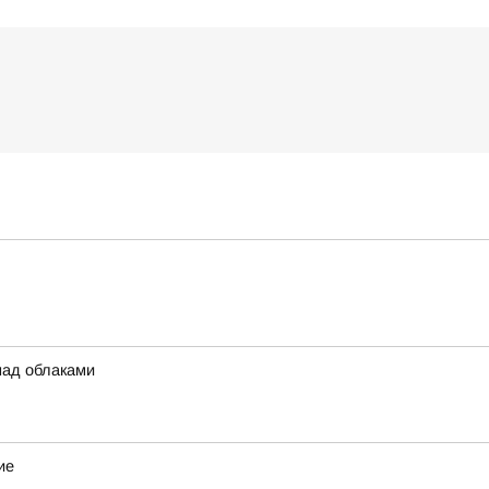
над облаками
ие