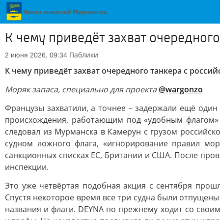
К чему приведёт захват очередног
Паблики
2 июня 2026, 09:34
К чему приведёт захват очередного танкера с росси
Моряк запаса, специально для проекта
@wargonzo
Французы захватили, а точнее – задержали ещё один 
происхождения, работающим под «удобным флагом» в
следовал из Мурманска в Камерун с грузом российск
судном ложного флага, «игнорирование правил мор
санкционных списках ЕС, Британии и США. После про
инспекции.
Это уже четвёртая подобная акция с сентября прош
Спустя некоторое время все три судна были отпущен
названия и флаги. DEYNA по прежнему ходит со свои