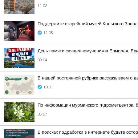
11:03
Поддержите старейший музей Кольского Заполяр
12:05
День памяти священномучеников Ермолая, Ер
09:04
В нашей постоянной рубрике рассказываем о д
10:01
По информации мурманского гидрометцентра, 8
08:07
В поисках подработки в интернете будьте ост