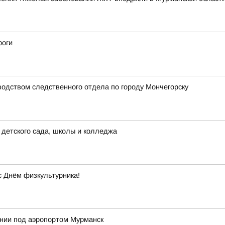
роги
водством следственного отдела по городу Мончегорску
детского сада, школы и колледжа
с Днём физкультурника!
ении под аэропортом Мурманск