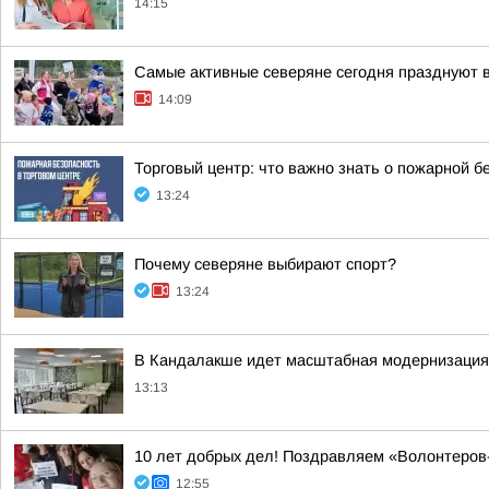
14:15
Самые активные северяне сегодня празднуют 
14:09
Торговый центр: что важно знать о пожарной б
13:24
Почему северяне выбирают спорт?
13:24
В Кандалакше идет масштабная модернизация 
13:13
10 лет добрых дел! Поздравляем «Волонтеро
12:55