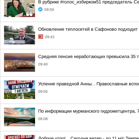
В рубрике #голос_избирком51 председатель С
09:59
Обновление теплосетей в Сафоново подходит 
09:42
Средняя пенсия неработающих превысила 35 ты
09:40
Успение праведной Анны. . Православные всп
09:05
По информации мурманского гидрометцентра, 7
08:08
Доброе утро!. . Сегодня ветер - до 11 м/с Темп