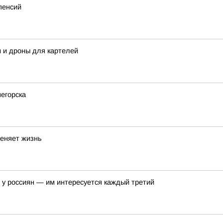
пенсий
 и дроны для картелей
негорска
меняет жизнь
у россиян — им интересуется каждый третий