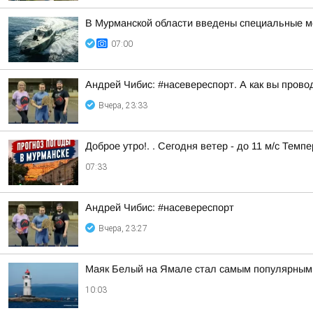
В Мурманской области введены специальные ме
07:00
Андрей Чибис: #насевереспорт. А как вы прово
Вчера, 23:33
Доброе утро!. . Сегодня ветер - до 11 м/с Темп
07:33
Андрей Чибис: #насевереспорт
Вчера, 23:27
Маяк Белый на Ямале стал самым популярным 
10:03