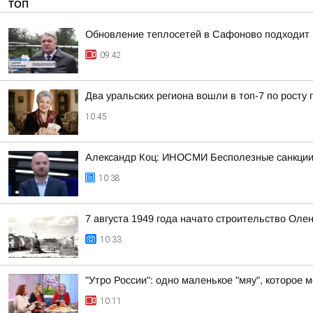
ТОП
Обновление теплосетей в Сафоново подходит 
09:42
Два уральских региона вошли в топ-7 по росту 
10:45
Александр Коц: ИНОСМИ Бесполезные санкции
10:38
7 августа 1949 года начато строительство Оле
10:33
"Утро России": одно маленькое "мяу", которое 
10:11