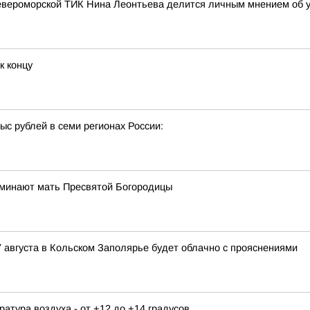
евероморской ТИК Нина Леонтьева делится личным мнением об у
к концу
с рублей в семи регионах России:
оминают мать Пресвятой Богородицы
 августа в Кольском Заполярье будет облачно с прояснениями
ература воздуха - от +12 до +14 градусов