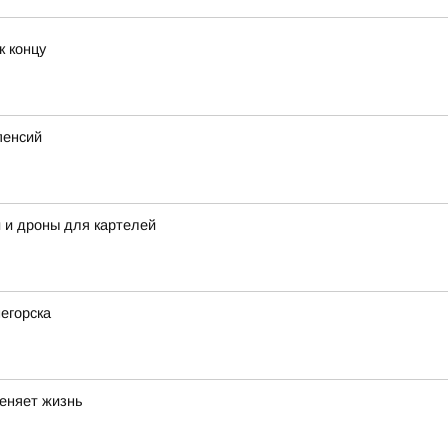
к концу
пенсий
 и дроны для картелей
негорска
меняет жизнь