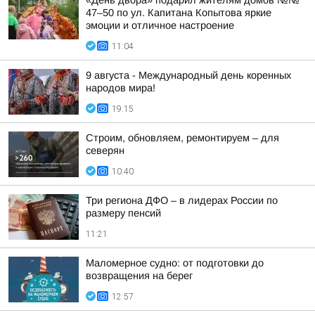
«День двора» подарил жителям домов №№
47–50 по ул. Капитана Копытова яркие
эмоции и отличное настроение
11:04
9 августа - Международный день коренных
народов мира!
19:15
Строим, обновляем, ремонтируем – для
северян
10:40
Три региона ДФО – в лидерах России по
размеру пенсий
11:21
Маломерное судно: от подготовки до
возвращения на берег
12:57