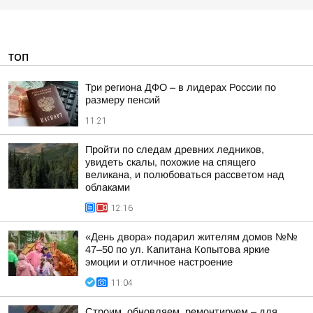
ТОП
Три региона ДФО – в лидерах России по
размеру пенсий
11:21
Пройти по следам древних ледников,
увидеть скалы, похожие на спящего
великана, и полюбоваться рассветом над
облаками
12:16
«День двора» подарил жителям домов №№
47–50 по ул. Капитана Копытова яркие
эмоции и отличное настроение
11:04
Строим, обновляем, ремонтируем – для