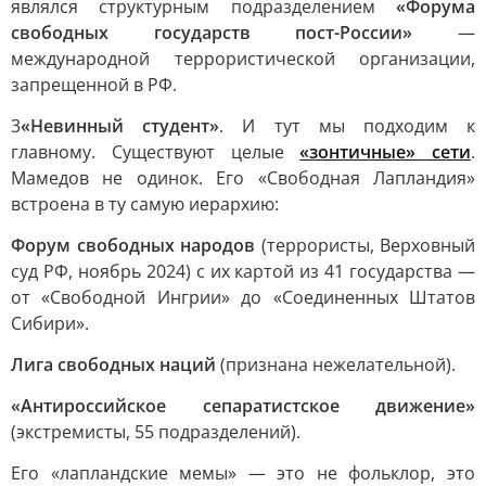
являлся структурным подразделением
«Форума
свободных государств пост-России»
—
международной террористической организации,
запрещенной в РФ.
3
«Невинный студент»
. И тут мы подходим к
главному. Существуют целые
«зонтичные» сети
.
Мамедов не одинок. Его «Свободная Лапландия»
встроена в ту самую иерархию:
Форум свободных народов
(террористы, Верховный
суд РФ, ноябрь 2024) с их картой из 41 государства —
от «Свободной Ингрии» до «Соединенных Штатов
Сибири».
Лига свободных наций
(признана нежелательной).
«Антироссийское сепаратистское движение»
(экстремисты, 55 подразделений).
Его «лапландские мемы» — это не фольклор, это