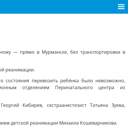
ому — прямо в Мурманске, без транспортировки в
кой реанимации.
го состояния перевозить ребёнка было невозможно,
ционным отделением Перинатального центра из
еоргий Кибирев, сестраанестезист Татьяна Зуева,
нием детской реанимации Михаила Кошеварникова.