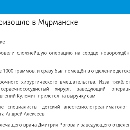
роизошло в Мурманске
ке
овели сложнейшую операцию на сердце новорождённ
е 1000 граммов, и сразу был помещён в отделение детс
рочного хирургического вмешательства. Изза тяжёло
 сердечнососудистый хирург, заведующий опера
вгений Кулемин прилетел на выручку сам.
 специалисты: детский анестезиологреаниматолог Г
га Андрей Алексеев.
лечащего врача Дмитрия Рогова и заведующего отделе