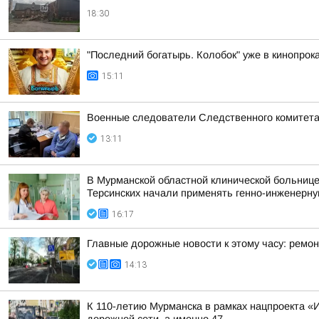
18:30
"Последний богатырь. Колобок" уже в кинопрока
15:11
Военные следователи Следственного комитета
13:11
В Мурманской областной клинической больнице
Терсинских начали применять генно-инженерну
16:17
Главные дорожные новости к этому часу: ремон
14:13
К 110-летию Мурманска в рамках нацпроекта «