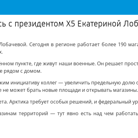
сь с президентом X5 Екатериной Ло
обачевой. Сегодня в регионе работает более 190 маг
х.
лённом пункте, где живут наши военные. Он решает прос
ое рядом с домом.
жим инициативу коллег — увеличить предельную долю 
уже не может брать новые площади и открывать магазины.
ета. Арктика требует особых решений, и федеральный ур
зинам территорий — тут явно есть над чем работать