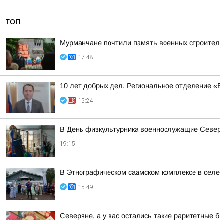
ТОП
Мурманчане почтили память военных строител
17:48
10 лет добрых дел. Региональное отделение 
15:24
В День физкультурника военнослужащие Северн
19:15
В Этнографическом саамском комплексе в сел
15:49
Северяне, а у вас остались такие раритетные