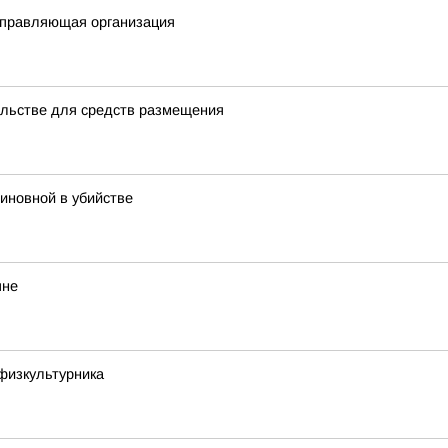
 управляющая организация
льстве для средств размещения
иновной в убийстве
яне
 физкультурника