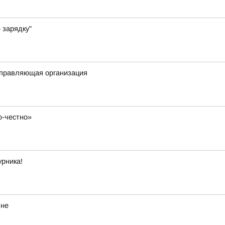
 зарядку"
 управляющая организация
о-честно»
урника!
яне