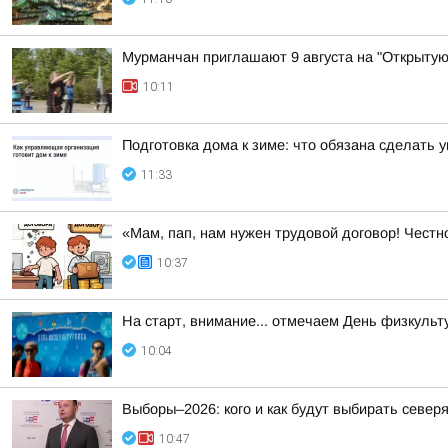
Мурманчан приглашают 9 августа на "Открытую
10:11
Подготовка дома к зиме: что обязана сделать
11:33
«Мам, пап, нам нужен трудовой договор! Честн
10:37
На старт, внимание... отмечаем День физкульт
10:04
Выборы–2026: кого и как будут выбирать север
10:47