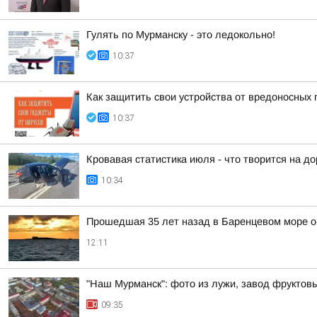
Гулять по Мурманску - это ледокольно!
10:37
Как защитить свои устройства от вредоносных
10:37
Кровавая статистика июля - что творится на д
10:34
Прошедшая 35 лет назад в Баренцевом море о
12:11
"Наш Мурманск": фото из лужи, завод фруктовы
09:35