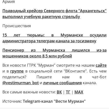
Армия
Подводный крейсер Северного флота "Архангельск"
выполнил учебную ракетную стрельбу
Происшествия
15 лет тюрьмы: в Мурманске осудили
администратора телеграм-канала за госизмену
Пенсионер из Мурманска лишился из-за
мошенников около 8,5 млн рублей
Все новости ГТРК "Мурман" смотрите на нашем
сайте
и в
группе
в социальной сети "ВКонтакте". Есть чем
поделиться? Пишите нам в чат-бот
@vestimurman_bot
и
личные сообщения
канала.
Все самые важные новости:
ВК
|
ТГ
|
MAX
Источник:
Telegram-канал "Вести Мурман"