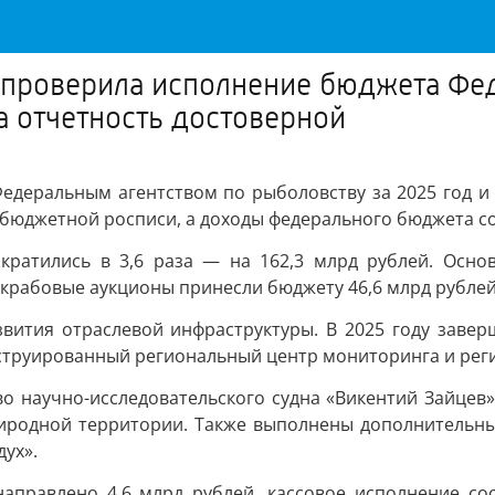
Ф проверила исполнение бюджета Фе
а отчетность достоверной
деральным агентством по рыболовству за 2025 год и 
бюджетной росписи, а доходы федерального бюджета со
кратились в 3,6 раза — на 162,3 млрд рублей. Осно
 крабовые аукционы принесли бюджету 46,6 млрд рублей
вития отраслевой инфраструктуры. В 2025 году завер
конструированный региональный центр мониторинга и р
о научно-исследовательского судна «Викентий Зайцев»,
риродной территории. Также выполнены дополнительны
ух».
аправлено 4,6 млрд рублей, кассовое исполнение сос