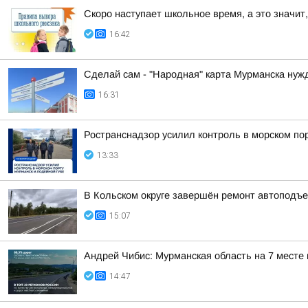
Скоро наступает школьное время, а это значит,
16:42
Сделай сам - "Народная" карта Мурманска нуж
16:31
Ространснадзор усилил контроль в морском по
13:33
В Кольском округе завершён ремонт автоподъе
15:07
Андрей Чибис: Мурманская область на 7 месте
14:47