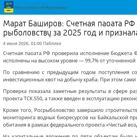
Марат Баширов: Счетная паоата Р
рыболовству за 2025 год и признал
Паблики
4 июня 2026, 01:00
Счетная паоата РФ проверила исполнение бюджета Фе
исполнены на высоком уровне — 99,7% от уточненной 
По сравнению с предыдущим годом поступления со
инвестиционных квот на добычу краба. При этом сами
Проверка показала заметные результаты в сфере раз
проекта ТСК.550, а также введен в эксплуатацию ре
Кроме того, Росрыболовство завершило строительств
мониторинга водных биоресурсов на Байкальской п
обитания в рамках федерального проекта «Чистый возд
На капитальные вложения по пяти объектам было н