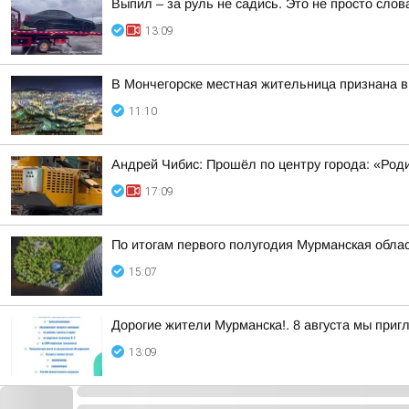
Выпил – за руль не садись. Это не просто слов
13:09
В Мончегорске местная жительница признана в
11:10
Андрей Чибис: Прошёл по центру города: «Род
17:09
По итогам первого полугодия Мурманская обла
15:07
Дорогие жители Мурманска!. 8 августа мы при
13:09