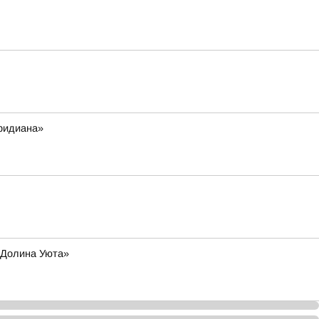
еридиана»
 «Долина Уюта»