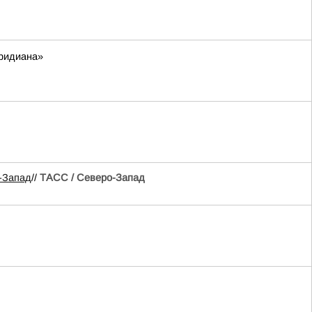
еридиана»
-Запад
//
ТАСС / Северо-Запад