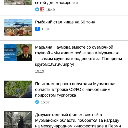
сетей для маскировки
15:49
Рыбачий стал чище на 60 тонн
15:18
Марьяна Наумова вместе со съемочной
группой «Мы живы» побывала в Мурманске
— самом крупном городепорте за Полярным
кругом:1tv.ru/-/unpryl
15:13
По итогам первого полугодия Мурманская
область в тройке СЗФО с наибольшим
приростом турпотока
15:07
Документальный фильм, снятый в
Мурманской области, поборется за награду
на международном кинофестивале в Перми