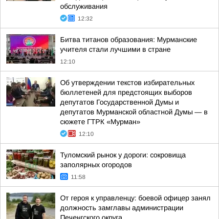
обслуживания
12:32
Битва титанов образования: Мурманские
учителя стали лучшими в стране
12:10
Об утверждении текстов избирательных
бюллетеней для предстоящих выборов
депутатов Государственной Думы и
депутатов Мурманской областной Думы — в
сюжете ГТРК «Мурман»
12:10
Туломский рынок у дороги: сокровища
заполярных огородов
11:58
От героя к управленцу: боевой офицер занял
должность замглавы администрации
Печенгского округа