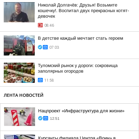
Николай Долгачёв: Друзья! Возьмите
кошечку!. Воспитал двух прекрасных котят-
девочек
08:46
В детстве каждый мечтает стать героем
07:03
Туломский рынок у дороги: сокровища
заполярных огородов
11:58
ЛЕНТА НОВОСТЕЙ
Нацпроект «Инфраструктура для жизни»
12:51
Курсанты филиала Центра «Воин» в