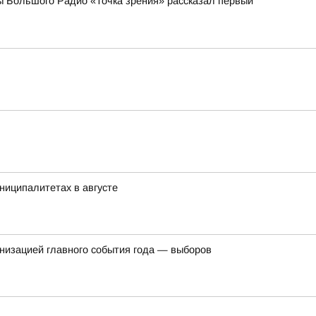
ы Большого Радио «Точка зрения» рассказал первый
ниципалитетах в августе
ганизацией главного события года — выборов