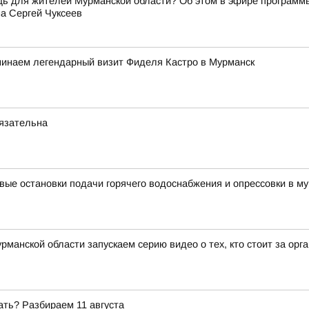
щь для жителей Мурманской области? Об этом в эфире программ
а Сергей Чуксеев
минаем легендарный визит Фиделя Кастро в Мурманск
бязательна
вые остановки подачи горячего водоснабжения и опрессовки в му
рманской области запускаем серию видео о тех, кто стоит за ор
ать? Разбираем 11 августа