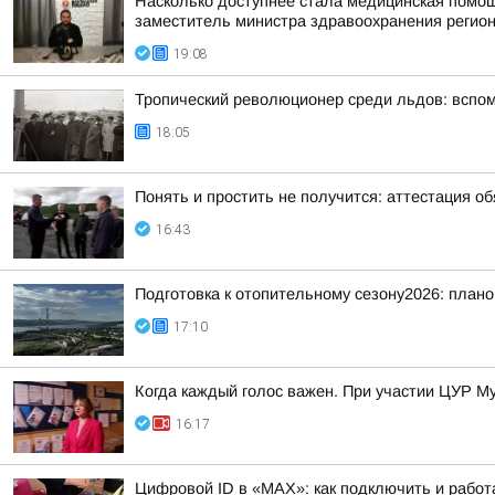
Насколько доступнее стала медицинская помо
заместитель министра здравоохранения регион
19:08
Тропический революционер среди льдов: вспо
18:05
Понять и простить не получится: аттестация о
16:43
Подготовка к отопительному сезону2026: плано
17:10
Когда каждый голос важен. При участии ЦУР Му
16:17
Цифровой ID в «MAX»: как подключить и работ