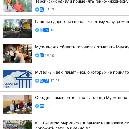
Терсинских начали применять генно-инженерну
16:17
Главные дорожные новости к этому часу: ремон
14:13
Мурманская область готовится отметить Между
19:18
Музейный век: памятники, о которых не принято
17:06
Сегодня заместитель главы города Мурманска
17:55
К 110-летию Мурманска в рамках нацпроекта «
дорожной сети, а именно 47