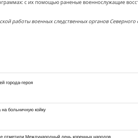
ограммах: с их помощью раненые военнослужащие восс
кой работы военных следственных органов Северного фл
ей города-героя
 на больничную койку
оме отметили Международный день коренных народов