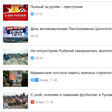
Пьяный за рулём – преступник
07:07
День великомученика Пантелеимона Целителя
09:04
На полуострове Рыбачий завершилась экологич
00:39
Мурманчане почтили память военных строител
Вчера, 17:48
С ухой, оленями и саамским футболом: в Тул
Вчера, 21:18