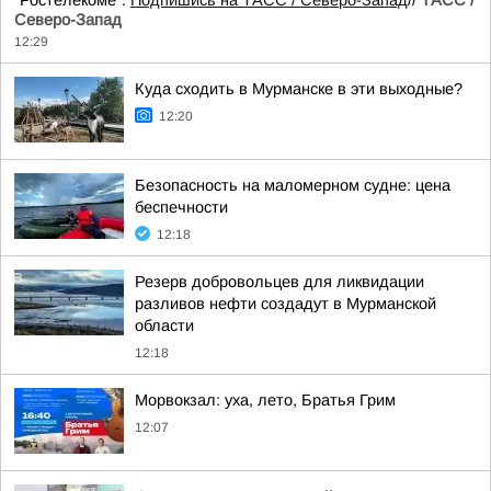
"Ростелекоме".
Подпишись на ТАСС / Северо-Запад
//
ТАСС /
Северо-Запад
12:29
Куда сходить в Мурманске в эти выходные?
12:20
Безопасность на маломерном судне: цена
беспечности
12:18
Резерв добровольцев для ликвидации
разливов нефти создадут в Мурманской
области
12:18
Морвокзал: уха, лето, Братья Грим
12:07