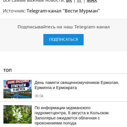
Все самые важные новости:
ВК
|
ТГ
|
MAX
Источник:
Telegram-канал "Вести Мурман"
Подписывайтесь на наш Telegram-канал
ПОДПИСАТЬСЯ
ТОП
День памяти священномучеников Ермолая,
Ермиппа и Ермократа
09:04
По информации мурманского
гидрометцентра, 8 августа в Кольском
Заполярье ожидается облачная с
прояснениями погода