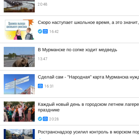
20:48
Скоро наступает школьное время, а это значит,
16:42
В Мурманске по сопке ходит медведь
13:47
Сделай сам - "Народная" карта Мурманска нуж
16:31
Каждый новый день в городском летнем лагере
празднике
20:28
Ространснадзор усилил контроль в морском по