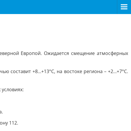
Северной Европой. Ожидается смещение атмосферных
ью составит +8…+13°С, на востоке региона – +2…+7°С.
 условиях:
а.
ону 112.