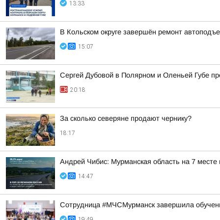
13:33
В Кольском округе завершён ремонт автоподъе
15:07
Сергей Дубовой в Полярном и Оленьей Губе про
20:18
За сколько северяне продают чернику?
18:17
Андрей Чибис: Мурманская область на 7 месте
14:47
Сотрудница #МЧСМурманск завершила обучен
19:49