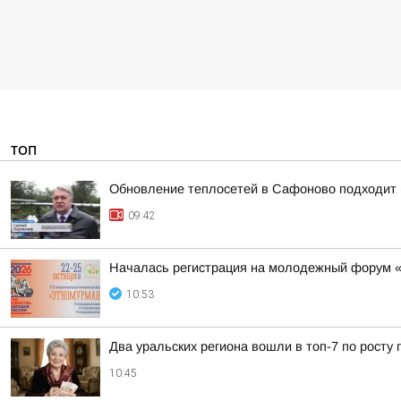
ТОП
Обновление теплосетей в Сафоново подходит 
09:42
Началась регистрация на молодежный форум 
10:53
Два уральских региона вошли в топ-7 по росту 
10:45