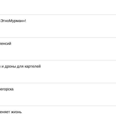
«ЭтноМурман»!
пенсий
 и дроны для картелей
негорска
меняет жизнь