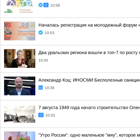
10:58
Началась регистрация на молодежный форум 
10:53
Два уральских региона вошли в топ-7 по росту 
10:45
Александр Коц: ИНОСМИ Бесполезные санкции
10:38
7 августа 1949 года начато строительство Оле
10:33
"Утро России": одно маленькое "мяу", которое 