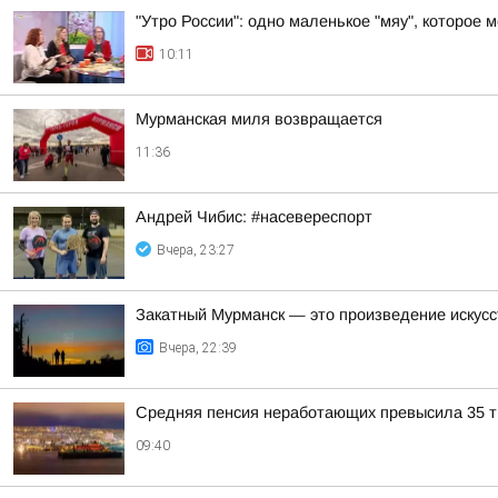
"Утро России": одно маленькое "мяу", которое 
10:11
Мурманская миля возвращается
11:36
Андрей Чибис: #насевереспорт
Вчера, 23:27
Закатный Мурманск — это произведение искусс
Вчера, 22:39
Средняя пенсия неработающих превысила 35 ты
09:40