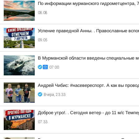
По информации мурманского гидрометцентра, 7
08:08
Успение праведной Анны. . Православные всп
09:05
В Мурманской области введены специальные ме
07:00
Андрей Чибис: #насевереспорт. А как вы прово
Вчера, 23:33
Доброе утро!. . Сегодня ветер - до 11 м/с Темп
07:33