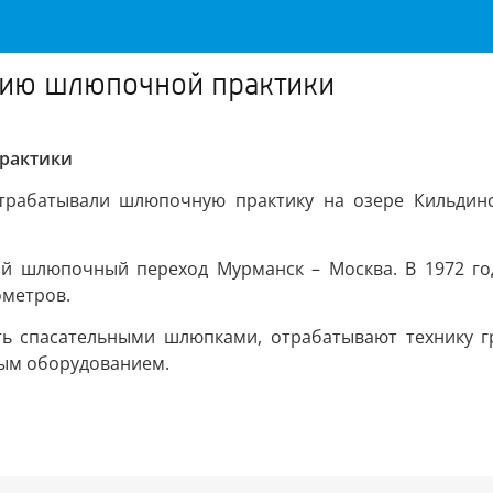
цию шлюпочной практики
рактики
трабатывали шлюпочную практику на озере Кильдинск
ий шлюпочный переход Мурманск – Москва. В 1972 год
ометров.
ть спасательными шлюпками, отрабатывают технику гр
ным оборудованием.