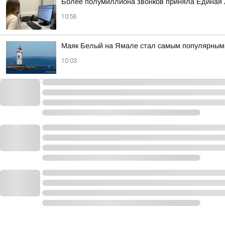
Более полумиллиона звонков приняла Единая
10:58
Маяк Белый на Ямале стал самым популярным 
10:03