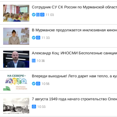
Сотрудник СУ СК России по Мурманской облас
11:03
В Мурманске продолжается инклюзивная киноне
11:33
Александр Коц: ИНОСМИ Бесполезные санкции
10:38
Впереди выходные! Лето дарит нам тепло, а ку
10:58
7 августа 1949 года начато строительство Оле
10:33