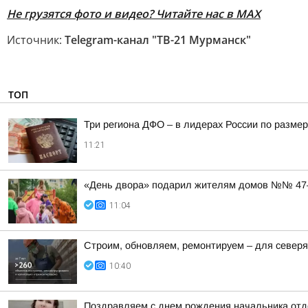
Не грузятся фото и видео? Читайте нас в MAX
Источник:
Telegram-канал "ТВ-21 Мурманск"
ТОП
Три региона ДФО – в лидерах России по размер
11:21
«День двора» подарил жителям домов №№ 47–5
11:04
Строим, обновляем, ремонтируем – для север
10:40
Поздравляем с днем рождения начальника отде