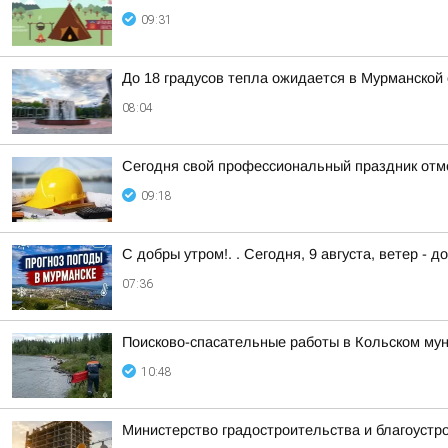
09:31
До 18 градусов тепла ожидается в Мурманской 
08:04
Сегодня свой профессиональный праздник отме
09:18
С добры утром!. . Сегодня, 9 августа, ветер - д
07:36
Поисково-спасательные работы в Кольском му
10:48
Министерство градостроительства и благоустро