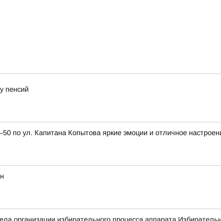
у пенсий
0 по ул. Капитана Копытова яркие эмоции и отличное настроен
ян
ла организации избирательного процесса аппарата Избирательн