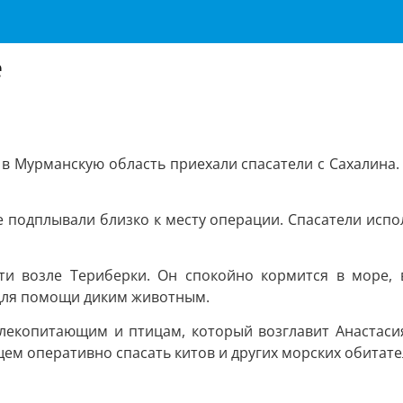
е
, в Мурманскую область приехали спасатели с Сахалина
е подплывали близко к месту операции. Спасатели исп
ти возле Териберки. Он спокойно кормится в море, в
 для помощи диким животным.
лекопитающим и птицам, который возглавит Анастасия
ем оперативно спасать китов и других морских обитате