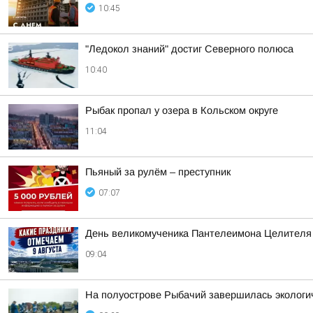
10:45
"Ледокол знаний" достиг Северного полюса
10:40
Рыбак пропал у озера в Кольском округе
11:04
Пьяный за рулём – преступник
07:07
День великомученика Пантелеимона Целителя
09:04
На полуострове Рыбачий завершилась экологич