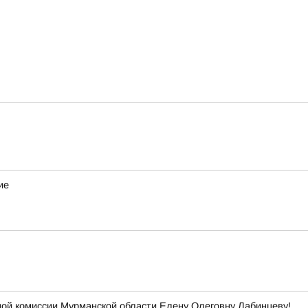
ие
ой комиссии Мурманской области Елену Олеговну Лабинцеву!