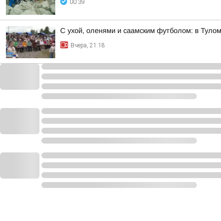
00:39
С ухой, оленями и саамским футболом: в Тул
Вчера, 21:18