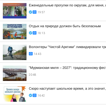
Еженедельные прогулки по округам, для меня, 
19:57
Отдых на природе должен быть безопасным
18:13
Волонтеры "Чистой Арктики" ликвидировали тр
14:43
"Мурманская миля – 2027": традиционному фес
20:48
Скоро наступает школьное время, а это значит,
16:42