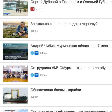
Сергей Дубовой в Полярном и Оленьей Губе про
20:18
За сколько северяне продают чернику?
18:17
Андрей Чибис: Мурманская область на 7 месте
14:47
Сотрудница #МЧСМурманск завершила обучен
19:49
Обеспечивая боевые корабли
14:18
Сегодня Арктик объясняет, как проголосовать