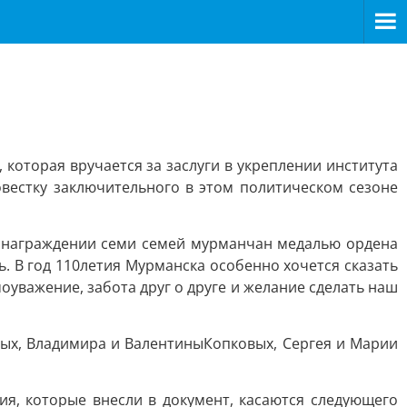
которая вручается за заслуги в укреплении института
вестку заключительного в этом политическом сезоне
 о награждении семи семей мурманчан медалью ордена
ть. В год 110летия Мурманска особенно хочется сказать
оуважение, забота друг о друге и желание сделать наш
ных, Владимира и ВалентиныКопковых, Сергея и Марии
я, которые внесли в документ, касаются следующего