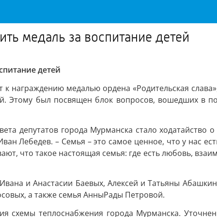
ить медаль за воспитание детей
спитание детей
 к награждению медалью ордена «Родительская слава», 
ей. Этому был посвящен блок вопросов, вошедших в по
овета депутатов города Мурманска стало ходатайство
ван Лебедев. – Семья – это самое ценное, что у нас ес
т, что такое настоящая семья: где есть любовь, взаим
и Ивана и Анастасии Баевых, Алексей и Татьяны Абашки
осовых, а также семья АнныРады Петровой.
ия схемы теплоснабжения города Мурманска. Уточнени