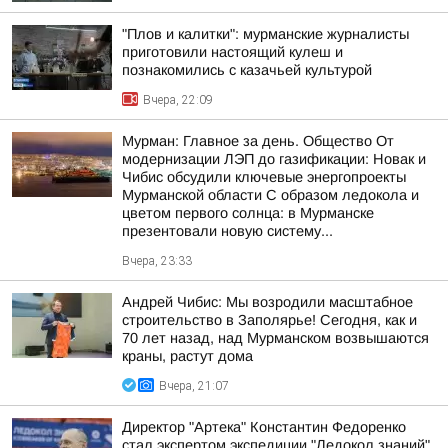
"Плов и калитки": мурманские журналисты
приготовили настоящий кулеш и
познакомились с казачьей культурой
Вчера, 22:09
Мурман: Главное за день. Общество От
модернизации ЛЭП до газификации: Новак и
Чибис обсудили ключевые энергопроекты
Мурманской области С образом ледокола и
цветом первого солнца: в Мурманске
презентовали новую систему...
Вчера, 23:33
Андрей Чибис: Мы возродили масштабное
строительство в Заполярье! Сегодня, как и
70 лет назад, над Мурманском возвышаются
краны, растут дома
Вчера, 21:07
Директор "Артека" Константин Федоренко
стал экспертом экспедиции "Ледокол знаний"