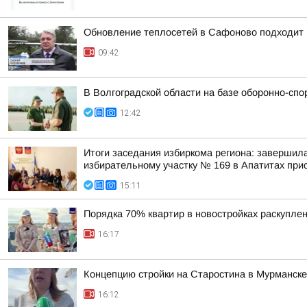
Обновление теплосетей в Сафоново подходит 
09:42
В Волгоградской области на базе оборонно-сп
12:42
Итоги заседания избиркома региона: завершил
избирательному участку № 169 в Апатитах прис
15:11
Порядка 70% квартир в новостройках раскупле
16:17
Концепцию стройки на Старостина в Мурманск
16:12