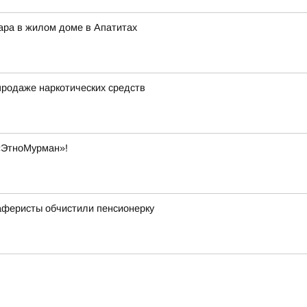
ара в жилом доме в Апатитах
продаже наркотических средств
«ЭтноМурман»!
 аферисты обчистили пенсионерку