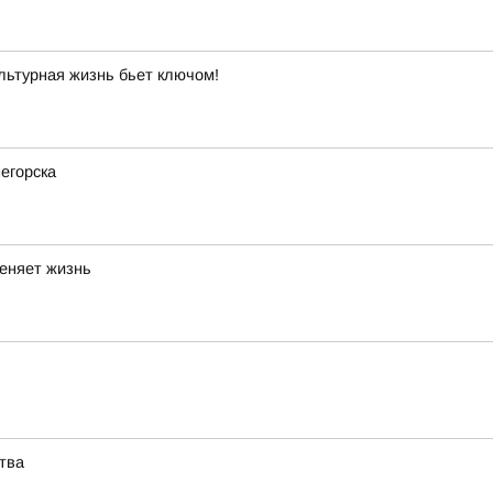
льтурная жизнь бьет ключом!
негорска
меняет жизнь
тва