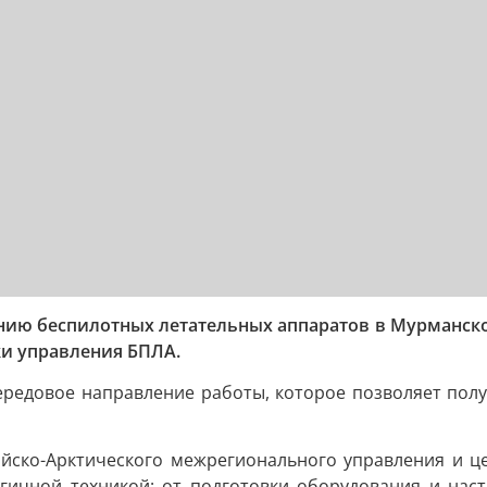
нию беспилотных летательных аппаратов в Мурманской
ки управления БПЛА.
ередовое направление работы, которое позволяет пол
ийско-Арктического межрегионального управления и ц
огичной техникой: от подготовки оборудования и нас