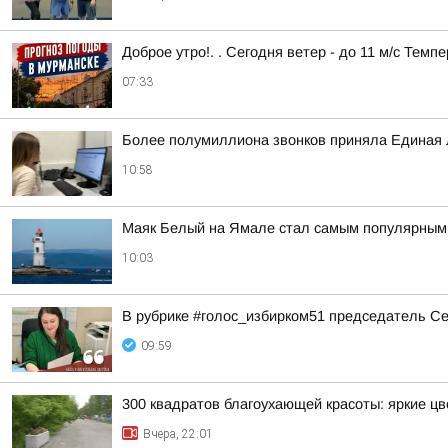
Доброе утро!. . Сегодня ветер - до 11 м/с Темп
07:33
Более полумиллиона звонков приняла Единая
10:58
Маяк Белый на Ямале стал самым популярным 
10:03
В рубрике #голос_избирком51 председатель С
09:59
300 квадратов благоухающей красоты: яркие ц
Вчера, 22:01