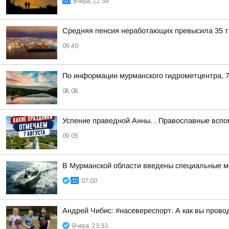
Вчера, 22:39
Средняя пенсия неработающих превысила 35 ты
09:40
По информации мурманского гидрометцентра, 7
08:08
Успение праведной Анны. . Православные всп
09:05
В Мурманской области введены специальные ме
07:00
Андрей Чибис: #насевереспорт. А как вы прово
Вчера, 23:33