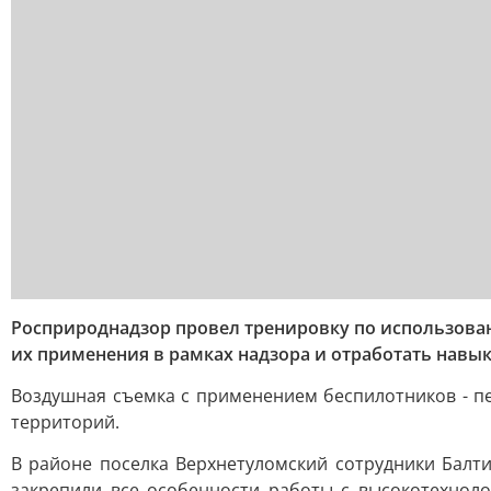
Росприроднадзор провел тренировку по использова
их применения в рамках надзора и отработать навы
Воздушная съемка с применением беспилотников - п
территорий.
В районе поселка Верхнетуломский сотрудники Балт
закрепили все особенности работы с высокотехнол