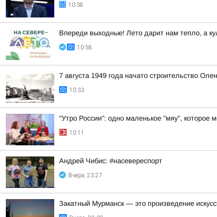
10:38
Впереди выходные! Лето дарит нам тепло, а ку
10:58
7 августа 1949 года начато строительство Оле
10:33
"Утро России": одно маленькое "мяу", которое 
10:11
Андрей Чибис: #насевереспорт
Вчера, 23:27
Закатный Мурманск — это произведение искусс