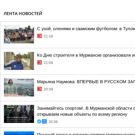
ЛЕНТА НОВОСТЕЙ
С ухой, оленями и саамским футболом: в Тул
21:18
Ко Дню строителя в Мурманске организовали 
21:09
Марьяна Наумова: ВПЕРВЫЕ В РУССКОМ ЗА
20:39
Занимайтесь спортом!. В Мурманской области 
открываем новые объекты по всему региону
20:36
Поздний поход в магазин привел мурманчанина