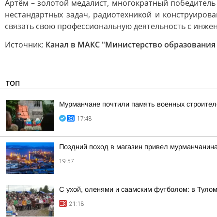
Артём – золотой медалист, многократный победитель
нестандартных задач, радиотехникой и конструиров
связать свою профессиональную деятельность с инж
Источник:
Канал в МАКС "Министерство образования
ТОП
Мурманчане почтили память военных строител
17:48
Поздний поход в магазин привел мурманчанина
19:57
С ухой, оленями и саамским футболом: в Тул
21:18