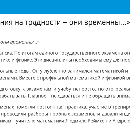
ания на трудности – они временны…
– они временны…»
нска. По итогам единого государственного экзамена о
тике и физике. Эти дисциплины необходимы ему для пос
ольные годы. Он углубленно занимался математикой и ф
менами. Вместе с профильной математикой и физикой вы
дготовку к экзаменам и учебу непросто, но это реаль
абатывать. Главное – не сдаваться и не обращать внима
заменах помогли постоянная практика, участие в трен
е проводили разборы пробных экзаменов и давали инди
икам – учителю математики Людмиле Реймхен и Андрею