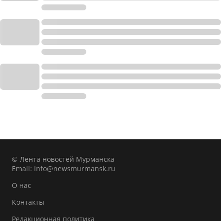
© Лента новостей Мурманска
Email:
info@newsmurmansk.ru
О нас
Контакты
Редакционная политика