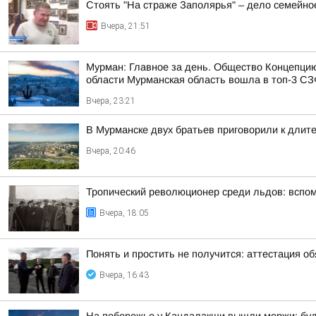
Стоять "На страже Заполярья" – дело семейно
Вчера, 21:51
Мурман: Главное за день. Общество Концепци
области Мурманская область вошла в топ-3 СЗФ
Вчера, 23:21
В Мурманске двух братьев приговорили к длит
Вчера, 20:46
Тропический революционер среди льдов: вспо
Вчера, 18:05
Понять и простить не получится: аттестация о
Вчера, 16:43