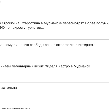
е
ю стройки на Старостина в Мурманске пересмотрят Более полум
О по приросту туристов...
ельному лишению свободы за наркоторговлю в интернете
минаем легендарный визит Фиделя Кастро в Мурманск
бязательна