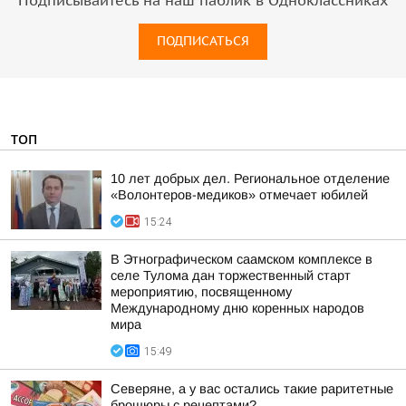
Подписывайтесь на наш паблик в Одноклассниках
ПОДПИСАТЬСЯ
ТОП
10 лет добрых дел. Региональное отделение
«Волонтеров-медиков» отмечает юбилей
15:24
В Этнографическом саамском комплексе в
селе Тулома дан торжественный старт
мероприятию, посвященному
Международному дню коренных народов
мира
15:49
Северяне, а у вас остались такие раритетные
брошюры с рецептами?