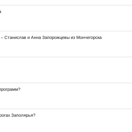
а
а – Станислав и Анна Запорожцевы из Мончегорска
 программ?
орогах Заполярья?