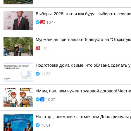
Выборы–2026: кого и как будут выбирать север
10:47
Мурманчан приглашают 9 августа на "Открытую
10:11
Подготовка дома к зиме: что обязана сделать
11:33
«Мам, пап, нам нужен трудовой договор! Честн
10:37
На старт, внимание... отмечаем День физкульт
10:04