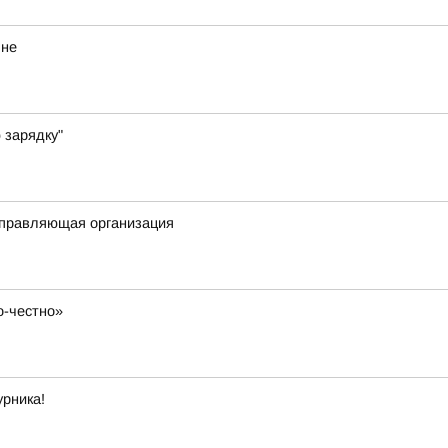
яне
 зарядку"
 управляющая организация
о-честно»
урника!