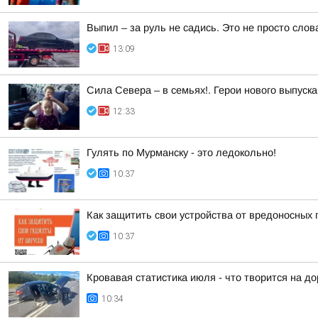
Выпил – за руль не садись. Это не просто слов
13:09
Сила Севера – в семьях!. Герои нового выпуск
12:33
Гулять по Мурманску - это ледокольно!
10:37
Как защитить свои устройства от вредоносных
10:37
Кровавая статистика июля - что творится на д
10:34