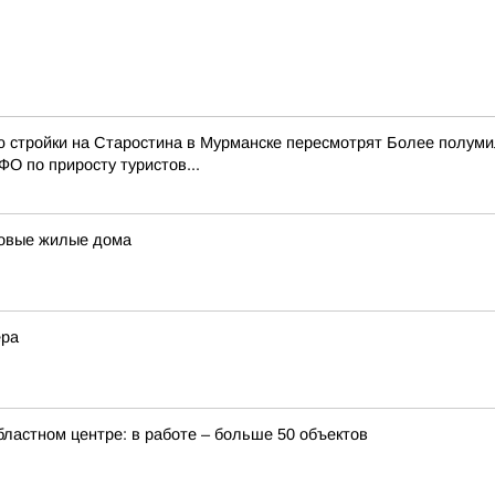
ю стройки на Старостина в Мурманске пересмотрят Более полум
О по приросту туристов...
 новые жилые дома
ера
бластном центре: в работе – больше 50 объектов