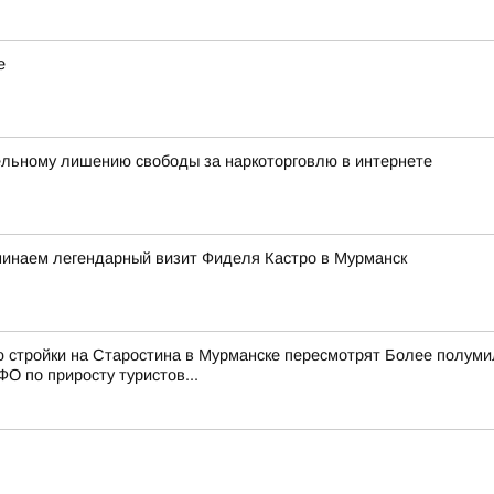
е
ельному лишению свободы за наркоторговлю в интернете
минаем легендарный визит Фиделя Кастро в Мурманск
ю стройки на Старостина в Мурманске пересмотрят Более полум
О по приросту туристов...