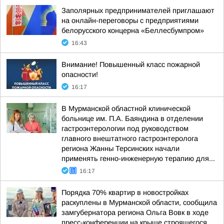
Заполярных предпринимателей приглашают
на онлайн-переговоры с предприятиями
белорусского концерна «Беллесбумпром»
16:43
Внимание! Повышенный класс пожарной
опасности!
16:17
В Мурманской областной клинической
больнице им. П.А. Баяндина в отделении
гастроэнтерологии под руководством
главного внештатного гастроэнтеролога
региона Жанны Терсинских начали
применять генно-инженерную терапию для...
16:17
Порядка 70% квартир в новостройках
раскуплены в Мурманской области, сообщила
замгубернатора региона Ольга Вовк в ходе
пресс-конференции на крыше строящегося