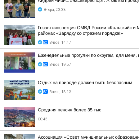
Андрей Чибис: #насевереспорт. А как вы прово
Вчера, 23:33
Госавтоинспекция ОМВД России «Кольский» и 
районах «Зарядку со стражем порядка!»
Вчера, 14:47
Еженедельные прогулки по округам, для меня, 
Вчера, 19:57
Отдых на природе должен быть безопасным
Вчера, 18:13
Средняя пенсия более 35 тыс
00:45
Ассоциация «Совет муниципальных образовани