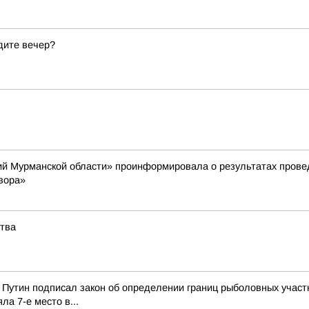
дите вечер?
й Мурманской области» проинформировала о результатах провед
вора»
ства
Путин подписал закон об определении границ рыболовных участк
а 7-е место в...