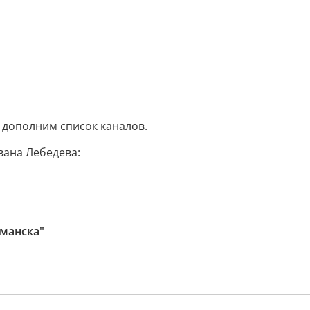
 дополним список каналов.
вана Лебедева:
манска"