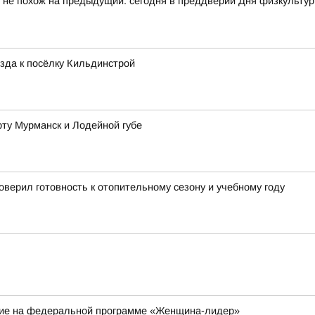
 не похож на предыдущий: сегодня в преддверии Дня физкульту
зда к посёлку Кильдинстрой
рту Мурманск и Лодейной губе
верил готовность к отопительному сезону и учебному году
ие на федеральной программе «Женщина-лидер»