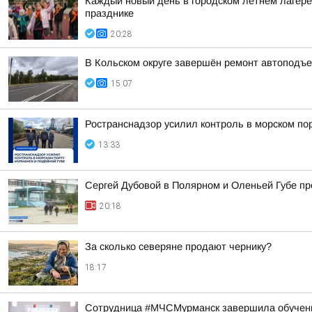
Каждый новый день в городском летнем лагере
празднике
20:28
В Кольском округе завершён ремонт автоподъе
15:07
Ространснадзор усилил контроль в морском по
13:33
Сергей Дубовой в Полярном и Оленьей Губе про
20:18
За сколько северяне продают чернику?
18:17
Сотрудница #МЧСМурманск завершила обучен