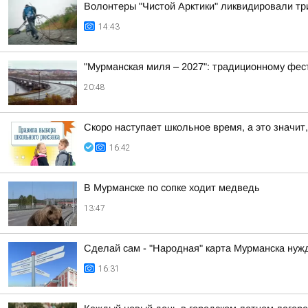
Волонтеры "Чистой Арктики" ликвидировали тр
14:43
"Мурманская миля – 2027": традиционному фес
20:48
Скоро наступает школьное время, а это значит,
16:42
В Мурманске по сопке ходит медведь
13:47
Сделай сам - "Народная" карта Мурманска нуж
16:31