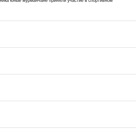
рника юные мурманчане приняли участие в спортивном