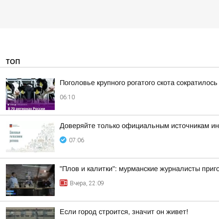
ТОП
Поголовье крупного рогатого скота сократилось
06:10
Доверяйте только официальным источникам и
07:06
"Плов и калитки": мурманские журналисты приг
Вчера, 22:09
Если город строится, значит он живет!