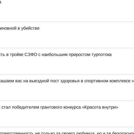
а
иновной в убийстве
сть в тройке СЗФО с наибольшим приростом турпотока
глашаем вас на выездной пост здоровья в спортивном комплексе
стал победителем грантового конкурса «Красота внутри»
тветственность не только за своего любимца, но и за безопасн