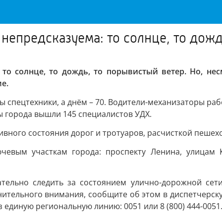
, непредсказуема: то солнце, то дож
а: то солнце, то дождь, то порывистый ветер. Но, 
е.
ы спецтехники, а днём – 70. Водители-механизаторы р
ы города вышли 145 специалистов УДХ.
вного состояния дорог и тротуаров, расчисткой пешех
чевым участкам города: проспекту Ленина, улицам К
тельно следить за состоянием улично-дорожной сет
лнительного внимания, сообщите об этом в диспетчерс
 единую региональную линию: 0051 или 8 (800) 444-0051