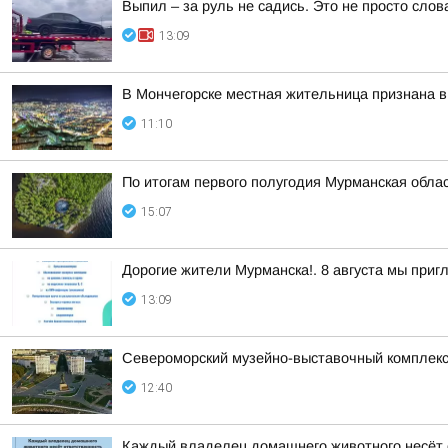
Выпил – за руль не садись. Это не просто слов
13:09
В Мончегорске местная жительница признана в
11:10
По итогам первого полугодия Мурманская обла
15:07
Дорогие жители Мурманска!. 8 августа мы при
13:09
Североморский музейно-выставочный комплекс 
12:40
Каждый владелец домашнего животного несёт о