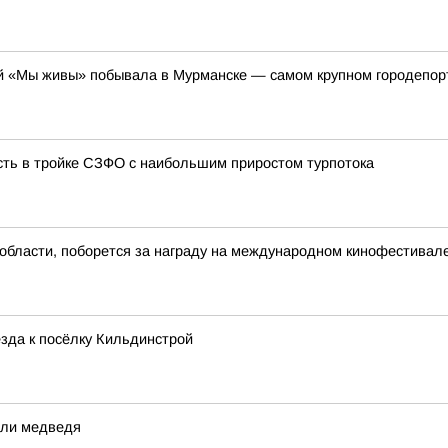
 «Мы живы» побывала в Мурманске — самом крупном городепорте 
сть в тройке СЗФО с наибольшим приростом турпотока
области, поборется за награду на международном кинофестивал
зда к посёлку Кильдинстрой
или медведя