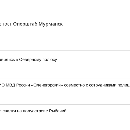
репост
Оперштаб Мурманск
равились к Северному полюсу
МО МВД России «Оленегорский» совместно с сотрудниками полиц
и свалки на полуострове Рыбачий