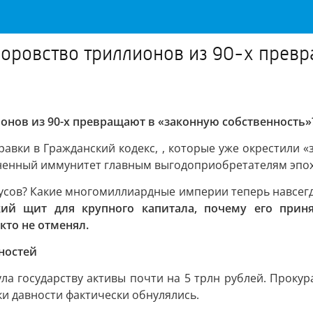
воровство триллионов из 90-х прев
онов из 90-х превращают в «законную собственность»
вки в Гражданский кодекс, , которые уже окрестили «
зненный иммунитет главным выгодоприобретателям эпох
дусов? Какие многомиллиардные империи теперь навсег
кий щит для крупного капитала, почему его приня
кто не отменял.
ностей
ла государству активы почти на 5 трлн рублей. Прокура
оки давности фактически обнулялись.