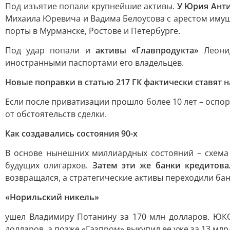
Под изъятие попали крупнейшие активы.
У Юрия Анти
Михаила Юревича и Вадима Белоусова с арестом имущ
порты в Мурманске, Ростове и Петербурге.
Под удар попали и
активы «Главпродукта»
Леони
иностранными паспортами его владельцев.
Новые поправки в статью 217 ГК фактически ставят н
Если после приватизации прошло более 10 лет – оспор
от обстоятельств сделки.
Как создавались состояния 90-х
В основе нынешних миллиардных состояний – схема
будущих олигархов.
Затем эти же банки кредитова
возвращался, а стратегические активы переходили ба
«Норильский никель»
ушел Владимиру Потанину за 170 млн долларов. Ю
долларов, а позже «Газпром» выкупил ее уже за 13 млр