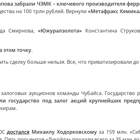
пова забрали ЧЭМК – ключевого производителя ферр
ества на 100 трлн рублей. Вернули
«Метафракс Кемика
да Смирнова,
«Южуралзолота»
Константина Струко
а этом точку.
ить сделку больше нельзя. Все, что приватизировали д
 залоговых аукционов команды Чубайса. Государство 
ли государство под залог акций крупнейших предп
нкирам.
КОС
достался
Михаилу Ходорковскому
за 159 млн. «Си
д. Пять процентов «Лукойла» продали всего за 35 млн до