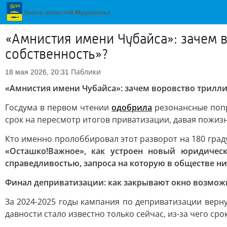
«Амнистия имени Чубайса»: зачем 
собственность»?
Паблики
18 мая 2026, 20:31
«Амнистия имени Чубайса»: зачем воровство трилли
Госдума в первом чтении
одобрила
резонансные попра
срок на пересмотр итогов приватизации, давая пожи
Кто именно пролоббировал этот разворот на 180 гра
«Осташко!Важное», как устроен новый юридичес
справедливостью, запроса на которую в обществе ни
Финал деприватизации: как закрывают окно возмож
За 2024-2025 годы кампания по деприватизации верну
давности стало известно только сейчас, из-за чего ср