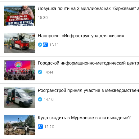
Ловушка почти на 2 миллиона: как "биржевые"
15:30
Нацпроект «Инфраструктура для жизни»
13:11
Городской информационно-методический центр 
14:44
Росгранстрой принял участие в межведомствен
14:10
Куда сходить в Мурманске в эти выходные?
12:20