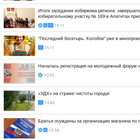
Итоги заседания избиркома региона: завершил
избирательному участку № 169 в Апатитах прис
15:11
"Последний богатырь. Колобок" уже в кинопрока
15:11
Началась регистрация на молодежный форум 
10:53
«УДХ» на страже чистоты города!
13:43
Братья осуждены за организацию магазина по 
15:33