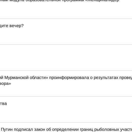
дите вечер?
й Мурманской области» проинформировала о результатах провед
вора»
ства
Путин подписал закон об определении границ рыболовных участк