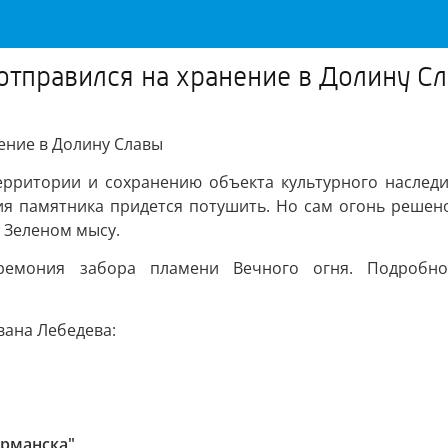
отправился на хранение в Долину С
ение в Долину Славы
территории и сохранению объекта культурного наслед
ия памятника придется потушить. Но сам огонь решен
 Зеленом мысу.
ремония забора пламени Вечного огня. Подробн
вана Лебедева:
урманска"