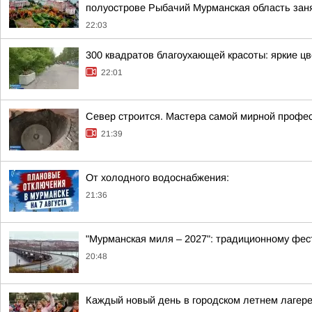
полуострове Рыбачий Мурманская область занял
22:03
300 квадратов благоухающей красоты: яркие ц
22:01
Север строится. Мастера самой мирной профе
21:39
От холодного водоснабжения:
21:36
"Мурманская миля – 2027": традиционному фес
20:48
Каждый новый день в городском летнем лагере