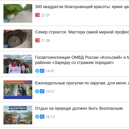
300 квадратов благоухающей красоты: яркие ц
22:01
Север строится. Мастера самой мирной профе
21:39
Госавтоинспекция ОМВД России «Кольский» и 
районах «Зарядку со стражем порядка!»
14:47
Еженедельные прогулки по округам, для меня, 
19:57
Отдых на природе должен быть безопасным
18:13