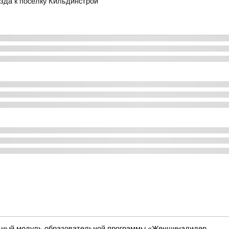
зда к посёлку Кильдинстрой
ьный модуль образовательной программы «Женщиналидер